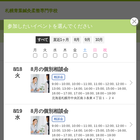
札幌青葉鍼灸柔整専門学校
個別相談お申込みフォーム
参加したいイベントを選んでください
開催時間を選んでください
イベント選択に戻る
イベント選択に戻る
すべて
直近1ヶ月
8月
9月
10月
月
火
水
木
金
土
日
祝
予約するイベントを追加する
お名前
8/
18
8月の個別相談会
火
相談会
フリガナ
9:00～10:00, 10:00～11:00, 11:00～12:00, 12:00～
13:00, 13:00～14:00, 14:00～15:00, 15:00～16:00,
16:00～17:00, 17:00～18:00, 18:00～19:00
性別
北海道札幌市中央区南３条東４丁目１－２４
男性
女性
回答しない
8/
19
8月の個別相談会
卒業予定年
水
相談会
学校情報
9:00～10:00, 10:00～11:00, 11:00～12:00, 12:00～
13:00, 13:00～14:00, 14:00～15:00, 15:00～16:00,
16:00～17:00, 17:00～18:00, 18:00～19:00
北海道札幌市中央区南３条東４丁目１－２４