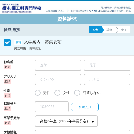
資料請求
資料選択
入学案内 募集要項
発送時期：
随時発送
お名前
フリガナ
性別
男性
女性
回答しない
郵便番号
卒業予定年
学校情報