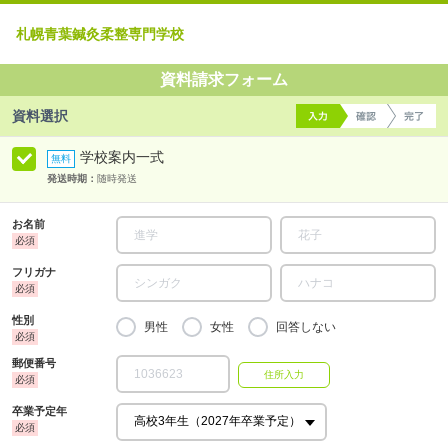
札幌青葉鍼灸柔整専門学校
資料請求フォーム
資料選択
学校案内一式
発送時期：
随時発送
お名前
フリガナ
性別
男性
女性
回答しない
郵便番号
卒業予定年