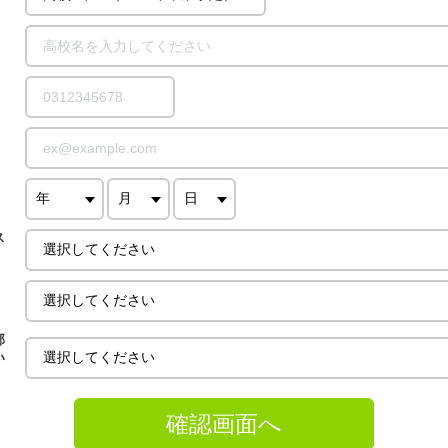
ス
部
い
確認画面へ