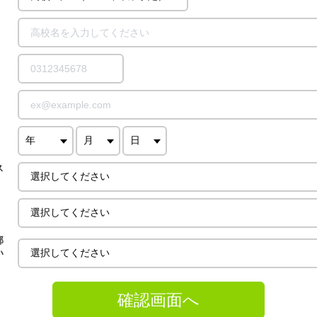
ス
部
い
確認画面へ