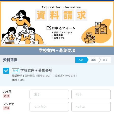
学校案内＋募集要項
資料選択
学校案内＋募集要項
発送時期：
随時発送（到着まで３～７日程度かかります）
価格：
無料
お名前
フリガナ