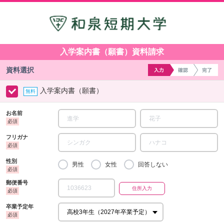
入学案内書（願書）資料請求
資料選択
入学案内書（願書）
お名前
フリガナ
性別
男性
女性
回答しない
郵便番号
卒業予定年