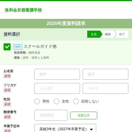
洛和会京都看護学校
2026年度資料請求
資料選択
スクールガイド他
発送時期：
随時発送
価格：
資料・送料とも無料
お名前
フリガナ
性別
男性
女性
回答しない
郵便番号
卒業予定年