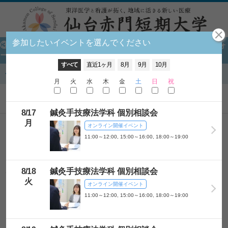
参加したいイベントを選んでください
開催時間を選んでください
③【鍼灸手技療法学科 個別相談会(ZOOM開催)】申し込みフォ
ーム
イベント選択に戻る
すべて
直近1ヶ月
8月
9月
10月
イベント選択に戻る
月
火
水
木
金
土
日
祝
予約するイベントを追加する
8/
17
鍼灸手技療法学科 個別相談会
月
お名前
オンライン開催イベント
11:00～12:00, 15:00～16:00, 18:00～19:00
フリガナ
8/
18
鍼灸手技療法学科 個別相談会
性別
男性
女性
回答しない
火
オンライン開催イベント
郵便番号
11:00～12:00, 15:00～16:00, 18:00～19:00
卒業予定年