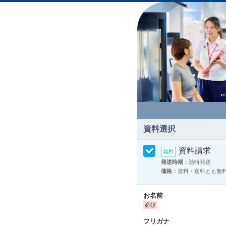
資料選択
資料請求
発送時期：
随時発送
価格：
資料・送料とも無
お名前
フリガナ