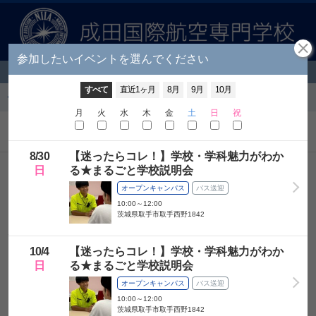
参加したいイベントを選んでください
開催時間を選んでください
オープンキャンパス予約フォーム
イベント選択に戻る
すべて
直近1ヶ月
8月
9月
10月
イベント選択に戻る
月
火
水
木
金
土
日
祝
予約するイベントを追加する
8/
30
【迷ったらコレ！】学校・学科魅力がわか
お名前
日
る★まるごと学校説明会
オープンキャンパス
バス送迎
フリガナ
10:00～12:00
茨城県取手市取手西野1842
性別
男性
女性
回答しない
10/
4
【迷ったらコレ！】学校・学科魅力がわか
日
る★まるごと学校説明会
郵便番号
オープンキャンパス
バス送迎
10:00～12:00
卒業予定年
茨城県取手市取手西野1842