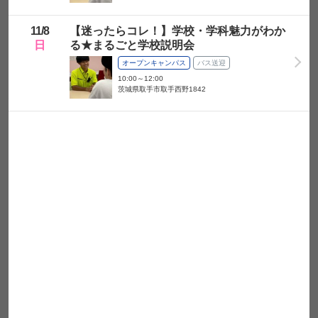
学校情報
11/
8
【迷ったらコレ！】学校・学科魅力がわか
日
る★まるごと学校説明会
電話番号
オープンキャンパス
バス送迎
10:00～12:00
同行者（保護者・
茨城県取手市取手西野1842
友達など）
希望する学部・学
科・コース
当日の交通手段
確認画面へ
以下は任意項目です
メールアドレス