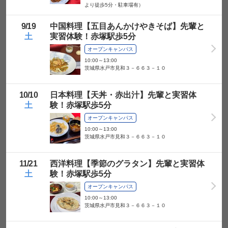
学校情報
より徒歩5分・駐車場有）
9/
19
中国料理【五目あんかけやきそば】先輩と
電話番号
土
実習体験！赤塚駅歩5分
オープンキャンパス
メールアドレス
10:00～13:00
茨城県水戸市見和３－６６３－１０
生年月日
10/
10
日本料理【天丼・赤出汁】先輩と実習体
同行者（保護者・
土
験！赤塚駅歩5分
友達など）
オープンキャンパス
10:00～13:00
確認画面へ
茨城県水戸市見和３－６６３－１０
11/
21
西洋料理【季節のグラタン】先輩と実習体
以下は任意項目です
土
験！赤塚駅歩5分
オープンキャンパス
希望する学部・学
10:00～13:00
科・コース
茨城県水戸市見和３－６６３－１０
確認画面へ