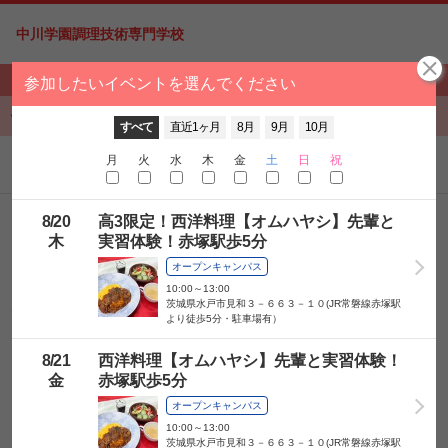
中川学園調理技術専門学校
学校見学会の予約
参加したいイベントを選んでください
開催時間を選んでください
イベント選択に戻る
イベント選択に戻る
すべて
直近1ヶ月
8月
9月
10月
月
火
水
木
金
土
日
祝
予約するイベントを追加する
お名前
8/
20
高3限定！西洋料理【オムハヤシ】先輩と
木
実習体験！赤塚駅歩5分
フリガナ
オープンキャンパス
10:00～13:00
茨城県水戸市見和３－６６３－１０(JR常磐線赤塚駅
性別
男性
女性
回答しない
より徒歩5分・駐車場有）
郵便番号
8/
21
西洋料理【オムハヤシ】先輩と実習体験！
金
赤塚駅歩5分
卒業予定年
オープンキャンパス
10:00～13:00
茨城県水戸市見和３－６６３－１０(JR常磐線赤塚駅